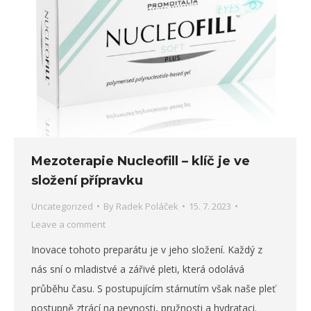
Mezoterapie Nucleofill – klíč je ve
složení přípravku
Uncategorized
By
Radek Poláček
15. 7. 2023
Leave a comment
Inovace tohoto preparátu je v jeho složení. Každý z
nás sní o mladistvé a zářivé pleti, která odolává
průběhu času. S postupujícím stárnutím však naše pleť
postupně ztrácí na pevnosti, pružnosti a hydrataci.