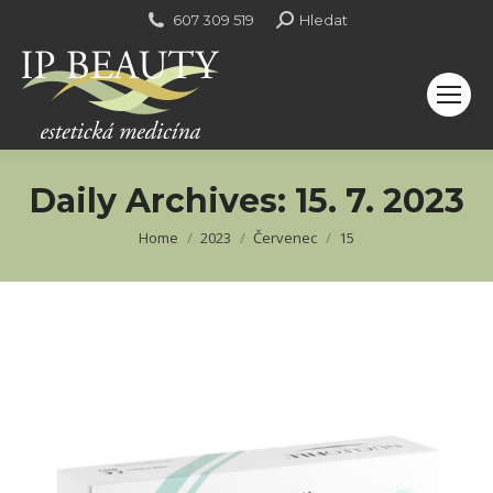
Search:
607 309 519
Hledat
Daily Archives:
15. 7. 2023
You are here:
Home
2023
Červenec
15